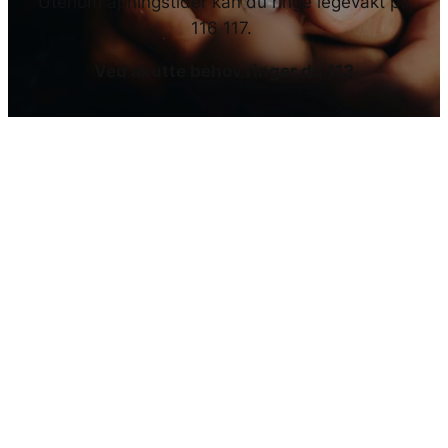
Utenom åpningstider kan du ringe legevakt på
116 117.
Ved akutte behov ringer du 113